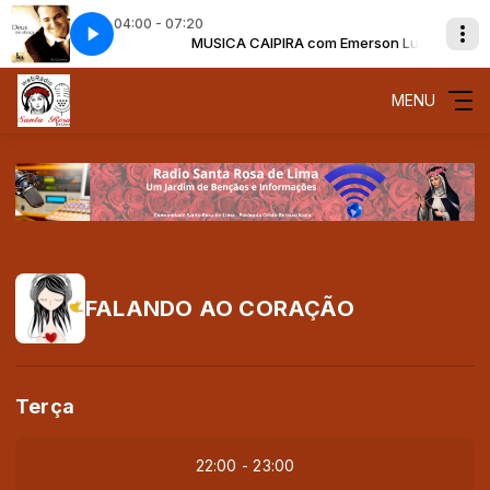
04:00 - 07:20
om Emerson Luis
 Vem Senhor
MUSICA CAIPIRA com Emerson Luis
Padre Cleidimar - Vem Senhor
MENU
FALANDO AO CORAÇÃO
Terça
22:00 - 23:00