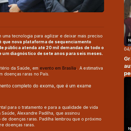
uma tecnologia para agilizar e deixar mais preciso
N
 é que nova plataforma de sequenciamento
de pública atenda até 20 mil demandas de todo o
04
de um diagnóstico de sete anos para seis meses.
Gr
au
istério da Saúde, em
evento em Brasília
. A estimativa
pe
m doenças raras no País.
mento completo do exoma, que é um exame
al para o tratamento e para a qualidade de vida
a Saúde, Alexandre Padilha, que assinou
o de doenças raras. Padilha lembrou que o próximo
bre doenças raras.
N