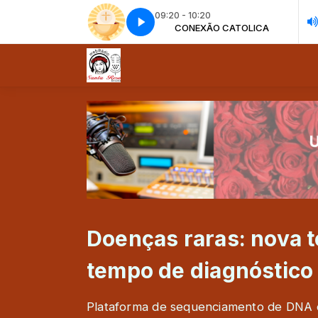
09:20 - 10:20
-PERU com Padre Miguel Angel Vassallo
CONEXÃO CATOLICA
Conexão católica - Parte 3
CONEXÃO CATOLICA
Conexão católica - Parte 3
A VÓZ DO SANTUÁRIO DE LIMA -P
Doenças raras: nova 
tempo de diagnóstico
Plataforma de sequenciamento de DNA d