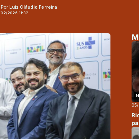
- Por
Luiz Cláudio Ferreira
/02/2026 11:32
M
N
05
Ri
pa