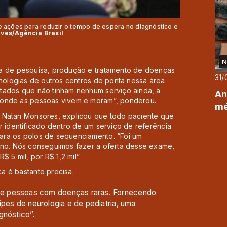
e ações para reduzir o tempo de espera no diagnóstico e
ves/Agência Brasil
N
ia de pesquisa, produção e tratamento de doenças
31/
cnologias de outros centros de ponta nessa área.
tados que não tinham nenhum serviço ainda, a
An
o onde as pessoas vivem e moram”, ponderou.
mé
, Natan Monsores, explicou que todo paciente que
r identificado dentro de um serviço de referência
ara os polos de sequenciamento. “Foi um
ano. Nós conseguimos fazer a oferta desse exame,
5 mil, por R$ 1,2 mil”.
a é bastante precisa.
e pessoas com doenças raras. Fornecendo
ipes de neurologia e de pediatria, uma
gnóstico”.