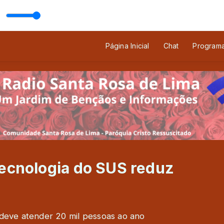
ERU com Padre Miguel Angel Vassallo
Página Inicial
Chat
Program
tecnologia do SUS reduz
eve atender 20 mil pessoas ao ano