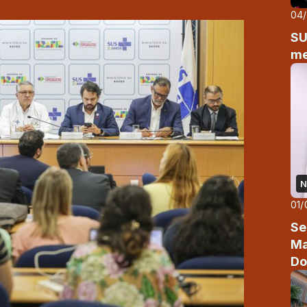
04
SU
me
N
01/
Se
Ma
Do