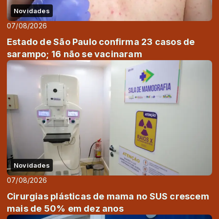
Novidades
07/08/2026
Estado de São Paulo confirma 23 casos de
sarampo; 16 não se vacinaram
Novidades
07/08/2026
Cirurgias plásticas de mama no SUS crescem
mais de 50% em dez anos