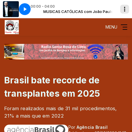
00:00 - 04:00
oão Paulo
MUSICAS CATÓLICAS com João Paulo
Flavinho - Me Levantarei
MENU
Brasil bate recorde de
transplantes em 2025
Foram realizados mais de 31 mil procedimentos,
21% a mais que em 2022
Por
Agência Brasil